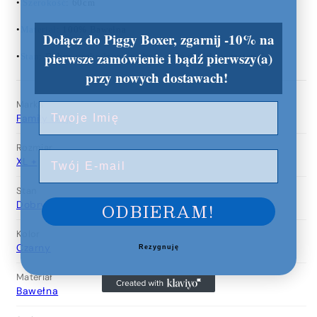
•
Szerokość
: 60cm
•
Materiał
: 100% Bawełna
Dołącz do Piggy Boxer, zgarnij -10% na
pierwsze zamówienie i bądź pierwszy(a)
•
Stan
: Dobry, uszkodzony nadruk małe dziurki w materiale
przy nowych dostawach!
Marka
Twoje Imię
Family Guy
Rozmiar
E-Mail
XL +
Stan
ODBIERAM!
Dobry
Kolor
Czarny
Rezygnuję
Materiał
Bawełna