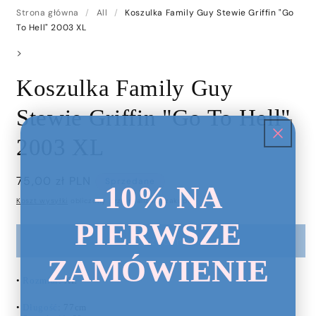
Strona główna
/
All
/
Koszulka Family Guy Stewie Griffin "Go
To Hell" 2003 XL
>
Koszulka Family Guy
Stewie Griffin "Go To Hell"
2003 XL
Cena
75,00 zł PLN
Sprzedane
-10% NA
regularna
Koszt wysyłki
obliczony przy realizacji zakupu.
PIERWSZE
Sprzedane
ZAMÓWIENIE
•
Rozmiar
: XL
•
Długość
: 77cm