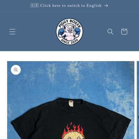
Przejdź
🇬🇧 Click here to switch to English
do
treści
Koszyk
Pomiń,
aby
przejść
do
informacji
o
produkcie